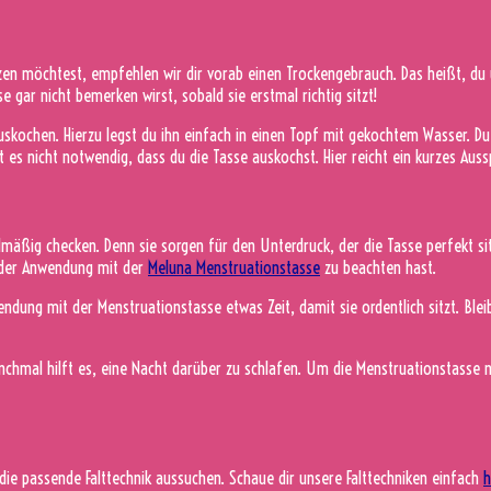
n möchtest, empfehlen wir dir vorab einen Trockengebrauch. Das heißt, du übst
e gar nicht bemerken wirst, sobald sie erstmal richtig sitzt!
skochen. Hierzu legst du ihn einfach in einen Topf mit gekochtem Wasser. Du
es nicht notwendig, dass du die Tasse auskochst. Hier reicht ein kurzes Aus
gelmäßig checken. Denn sie sorgen für den Unterdruck, der die Tasse perfekt sit
ei der Anwendung mit der
Meluna Menstruationstasse
zu beachten hast.
ndung mit der Menstruationstasse etwas Zeit, damit sie ordentlich sitzt. Bleib
chmal hilft es, eine Nacht darüber zu schlafen. Um die Menstruationstasse n
 die passende Falttechnik aussuchen. Schaue dir unsere Falttechniken einfach
h