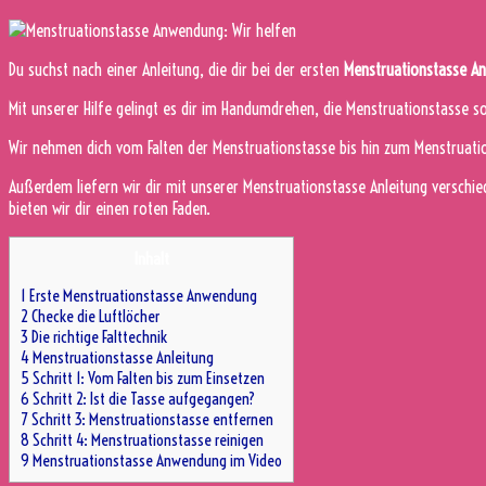
Du suchst nach einer Anleitung, die dir bei der ersten
Menstruationstasse A
Mit unserer Hilfe gelingt es dir im Handumdrehen, die Menstruationstasse s
Wir nehmen dich vom Falten der Menstruationstasse bis hin zum Menstruati
Außerdem liefern wir dir mit unserer Menstruationstasse Anleitung verschi
bieten wir dir einen roten Faden.
Inhalt
1
Erste Menstruationstasse Anwendung
2
Checke die Luftlöcher
3
Die richtige Falttechnik
4
Menstruationstasse Anleitung
5
Schritt 1: Vom Falten bis zum Einsetzen
6
Schritt 2: Ist die Tasse aufgegangen?
7
Schritt 3: Menstruationstasse entfernen
8
Schritt 4: Menstruationstasse reinigen
9
Menstruationstasse Anwendung im Video