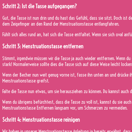
Schritt 2: Ist die Tasse aufgegangen?
Gut, die Tasse ist nun drin und du hast das Gefühl, dass sie sitzt. Doch ist
dem Zeigefinger an den Rand der Menstruationstasse entlangfahren.
Fühlt sich alles rund an, hat sich die Tasse entfaltet. Wenn sie sich oval anf
Schritt 3: Menstruationstasse entfernen
Stimmt, irgendwie müssen wir die Tasse ja auch wieder entfernen. Wenn du
stark! Normalerweise sollte dies die Tasse sich auf diese Weise leicht locker
Wenn der Becher nun weit genug vorne ist, fasse ihn unten an und drücke 
Menstruationstasse greifst.
Falte die Tasse nun etwas, um sie herausziehen zu können. Du kannst auch d
Wenn du übrigens befürchtest, dass die Tasse zu voll ist, kannst du sie au
Menstruationstasse Entfernen langsam vor, um Schmerzen zu vermeiden.
Schritt 4: Menstruationstasse reinigen
Wir haben in unserer Menstruationstasse Anleitung ja bereits erwähnt, das