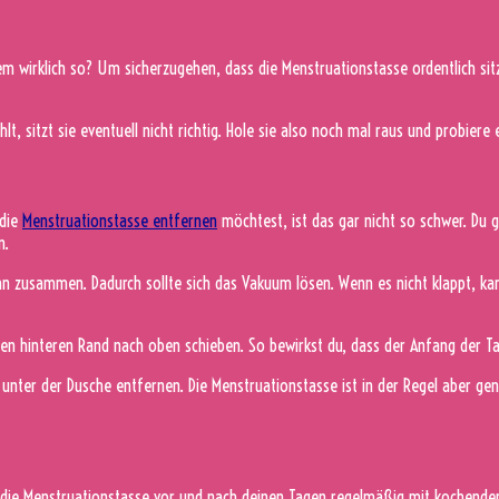
 dem wirklich so? Um sicherzugehen, dass die Menstruationstasse ordentlich sit
ühlt, sitzt sie eventuell nicht richtig. Hole sie also noch mal raus und probier
 die
Menstruationstasse entfernen
möchtest, ist das gar nicht so schwer. Du g
n.
ihn zusammen. Dadurch sollte sich das Vakuum lösen. Wenn es nicht klappt, k
en hinteren Rand nach oben schieben. So bewirkst du, dass der Anfang der Ta
ch unter der Dusche entfernen. Die Menstruationstasse ist in der Regel aber
s die Menstruationstasse vor und nach deinen Tagen regelmäßig mit kochendem 