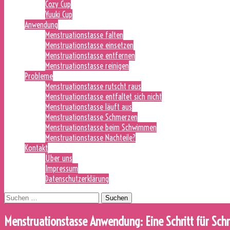
Cozy Cup
Yuuki Cup
Anwendung
Menstruationstasse falten
Menstruationstasse einsetzen
Menstruationstasse entfernen
Menstruationstasse reinigen
Probleme
Menstruationstasse rutscht raus
Menstruationstasse entfaltet sich nicht
Menstruationstasse läuft aus
Menstruationstasse Schmerzen
Menstruationstasse beim Schwimmen
Menstruationstasse Nachteile?
Kontakt
Über uns
Impressum
Datenschutzerklärung
Suchen
nach:
Menstruationstasse Anwendung: Eine Schritt für Schr