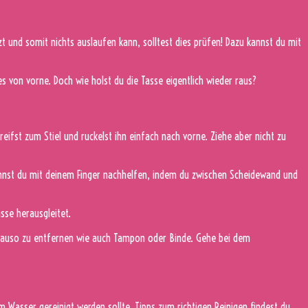
zt und somit nichts auslaufen kann, solltest dies prüfen! Dazu kannst du mit
e es von vorne. Doch wie holst du die Tasse eigentlich wieder raus?
reifst zum Stiel und ruckelst ihn einfach nach vorne. Ziehe aber nicht zu
annst du mit deinem Finger nachhelfen, indem du zwischen Scheidewand und
sse herausgleitet.
 genauso zu entfernen wie auch Tampon oder Binde. Gehe bei dem
Wasser gereinigt werden sollte. Tipps zum richtigen Reinigen findest du