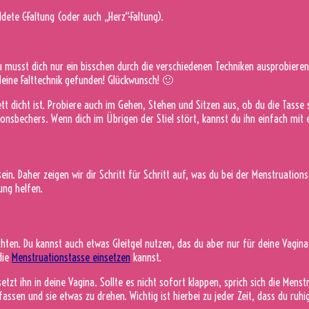
dete C-Faltung (oder auch „Herz“-Faltung).
 Du musst dich nur ein bisschen durch die verschiedenen Techniken ausprobieren
deine Falttechnik gefunden! Glückwunsch! 🙂
 dicht ist. Probiere auch im Gehen, Stehen und Sitzen aus, ob du die Tasse sp
tionsbechers. Wenn dich im Übrigen der Stiel stört, kannst du ihn einfach mit 
sein. Daher zeigen wir dir Schritt für Schritt auf, was du bei der Menstruati
ung helfen.
hten. Du kannst auch etwas Gleitgel nutzen, das du aber nur für deine Vagina 
die
Menstruationstasse einsetzen
kannst.
setzt ihn in deine Vagina. Sollte es nicht sofort klappen, sprich sich die Men
ssen und sie etwas zu drehen. Wichtig ist hierbei zu jeder Zeit, dass du ruhig