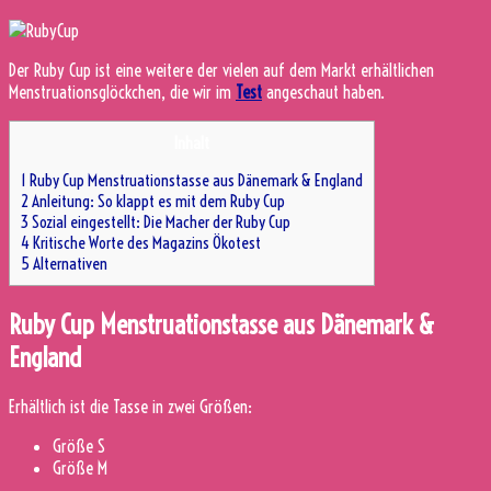
Der Ruby Cup ist eine weitere der vielen auf dem Markt erhältlichen
Menstruationsglöckchen, die wir im
Test
angeschaut haben.
Inhalt
1
Ruby Cup Menstruationstasse aus Dänemark & England
2
Anleitung: So klappt es mit dem Ruby Cup
3
Sozial eingestellt: Die Macher der Ruby Cup
4
Kritische Worte des Magazins Ökotest
5
Alternativen
Ruby Cup Menstruationstasse aus Dänemark &
England
Erhältlich ist die Tasse in zwei Größen:
Größe S
Größe M