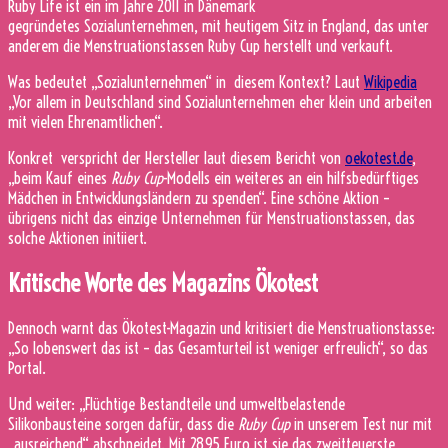
Ruby Life ist ein im Jahre 2011 in Dänemark
gegründetes Sozialunternehmen, mit heutigem Sitz in England, das unter
anderem die Menstruationstassen Ruby Cup herstellt und verkauft.
Was bedeutet „Sozialunternehmen“ in diesem Kontext? Laut
Wikipedia
„Vor allem in Deutschland sind Sozialunternehmen eher klein und arbeiten
mit vielen Ehrenamtlichen“.
Konkret verspricht der Hersteller laut diesem Bericht von
oekotest.de
,
„beim Kauf eines
Ruby Cup
-Modells ein weiteres an ein hilfsbedürftiges
Mädchen in Entwicklungsländern zu spenden“. Eine schöne Aktion –
übrigens nicht das einzige Unternehmen für Menstruationstassen, das
solche Aktionen initiiert.
Kritische Worte des Magazins Ökotest
Dennoch warnt das Ökotest-Magazin und kritisiert die Menstruationstasse:
„So lobenswert das ist – das Gesamturteil ist weniger erfreulich“, so das
Portal.
Und weiter: „Flüchtige Bestandteile und umweltbelastende
Silikonbausteine sorgen dafür, dass die
Ruby Cup
in unserem Test nur mit
„ausreichend“ abschneidet. Mit 28,95 Euro ist sie das zweitteuerste