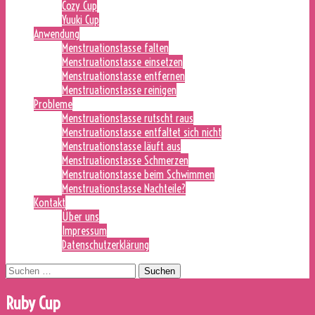
Cozy Cup
Yuuki Cup
Anwendung
Menstruationstasse falten
Menstruationstasse einsetzen
Menstruationstasse entfernen
Menstruationstasse reinigen
Probleme
Menstruationstasse rutscht raus
Menstruationstasse entfaltet sich nicht
Menstruationstasse läuft aus
Menstruationstasse Schmerzen
Menstruationstasse beim Schwimmen
Menstruationstasse Nachteile?
Kontakt
Über uns
Impressum
Datenschutzerklärung
Suchen
nach:
Ruby Cup