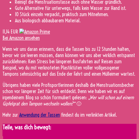
Reinigt die Menstruationstasse auch ohne Wasser gründlich.
Gute Alternative für unterwegs, falls kein Wasser zur Hand ist.
10 Stück einzeln verpackt, praktisch zum Mitnehmen.
Aus biologisch abbaubarem Material.
11,14 EUR
Bei Amazon ansehen
Wenn wir uns daran erinnern, dass die Tassen bis zu 12 Stunden halten,
bevor wir sie leeren müssen, dann können wir uns aber wirklich entspannt
zurücklehnen: Kein Stress bei längeren Busfahrten auf Reisen zum
Beispiel, wo du mit verknoteten Plastiktüten voller vollgesogener
Tampons sehnsüchtig auf das Ende der Fahrt und einen Mülleimer wartest.
Übrigens haben viele Profisportlerinnen deshalb die Menstruationsbecher
schon vor längerer Zeit für sich entdeckt. Denn wie haben wir es auf
irgendeinem Blog so schön formuliert gelesen:
„Wer will schon auf einem
Gipfelgrat den Tampon wechseln wollen?“
🙂
Mehr zur
Anwendung der Tassen
findest du im verlinkten Artikel.
Teile, was dich bewegt: