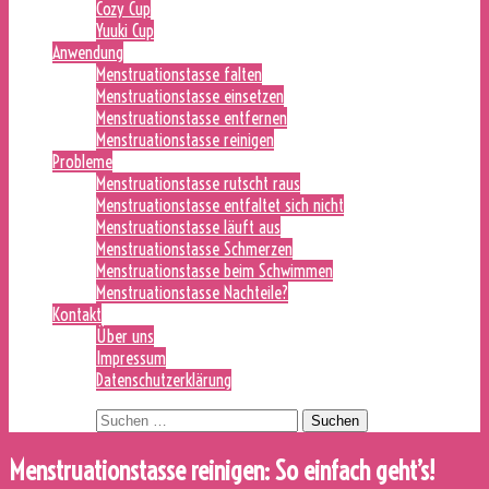
Cozy Cup
Yuuki Cup
Anwendung
Menstruationstasse falten
Menstruationstasse einsetzen
Menstruationstasse entfernen
Menstruationstasse reinigen
Probleme
Menstruationstasse rutscht raus
Menstruationstasse entfaltet sich nicht
Menstruationstasse läuft aus
Menstruationstasse Schmerzen
Menstruationstasse beim Schwimmen
Menstruationstasse Nachteile?
Kontakt
Über uns
Impressum
Datenschutzerklärung
Suchen nach:
Menstruationstasse reinigen: So einfach geht’s!