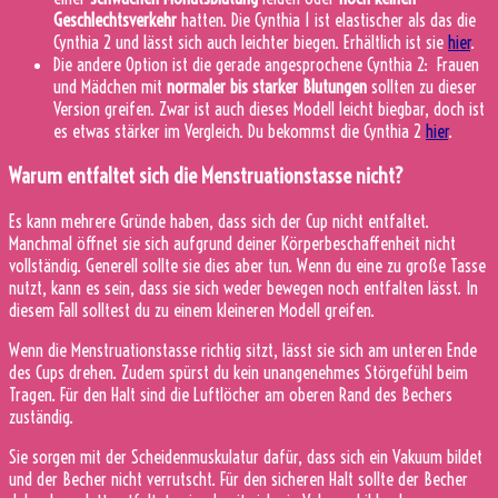
Geschlechtsverkehr
hatten. Die Cynthia 1 ist elastischer als das die
Cynthia 2 und lässt sich auch leichter biegen. Erhältlich ist sie
hier
.
Die andere Option ist die gerade angesprochene Cynthia 2: Frauen
und Mädchen mit
normaler bis starker Blutungen
sollten zu dieser
Version greifen. Zwar ist auch dieses Modell leicht biegbar, doch ist
es etwas stärker im Vergleich. Du bekommst die Cynthia 2
hier
.
Warum entfaltet sich die Menstruationstasse nicht?
Es kann mehrere Gründe haben, dass sich der Cup nicht entfaltet.
Manchmal öffnet sie sich aufgrund deiner Körperbeschaffenheit nicht
vollständig. Generell sollte sie dies aber tun. Wenn du eine zu große Tasse
nutzt, kann es sein, dass sie sich weder bewegen noch entfalten lässt. In
diesem Fall solltest du zu einem kleineren Modell greifen.
Wenn die Menstruationstasse richtig sitzt, lässt sie sich am unteren Ende
des Cups drehen. Zudem spürst du kein unangenehmes Störgefühl beim
Tragen. Für den Halt sind die Luftlöcher am oberen Rand des Bechers
zuständig.
Sie sorgen mit der Scheidenmuskulatur dafür, dass sich ein Vakuum bildet
und der Becher nicht verrutscht. Für den sicheren Halt sollte der Becher