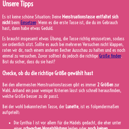
Unsere Tipps
Es ist keine schöne Situation: Deine
Menstruationstasse entfaltet sich
nicht
beim
Einsetzen
. Wenn es die erste Tasse ist, die du im Gebrauch
hast, dann habe etwas Geduld.
Es braucht insgesamt etwas Übung, die Tasse richtig einzusetzen, sodass
sie ordentlich sitzt. Sollte es auch bei mehreren Versuchen nicht klappen,
raten wir dir, nach einem anderen Becher Ausschau zu halten und es noch
einmal zu versuchen. Zuvor solltest du jedoch die richtige
Größe finden
.
Bist du sicher, dass du sie hast?
Checke, ob du die richtige Größe gewählt hast
Bei den allermeisten Menstruationstassen gibt es immer
2 Größen
zur
Wahl. Anhand ein paar weniger Kriterien lässt sich schnell herausfinden,
welche Größe besser zu dir passt.
Bei der wohl bekanntesten Tasse, der
Lunette
, ist es folgendermaßen
aufgeteilt:
Die Cynthia 1 ist vor allem für die Mädels gedacht, die eher unter
einer
schwachen Monatsblutung
leiden oder
noch keinen